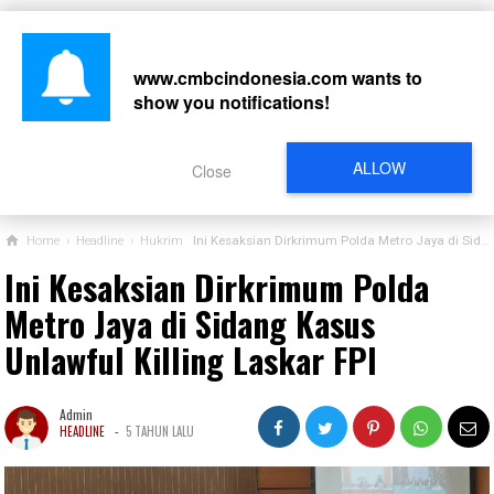
www.cmbcindonesia.com
wants to
show you notifications!
CARI
ALLOW
Close
Home
›
Headline
›
Hukrim
Ini Kesaksian Dirkrimum Polda Metro Jaya di Sidang Kasus Unlawful Killing Laskar FPI
Ini Kesaksian Dirkrimum Polda
Metro Jaya di Sidang Kasus
Unlawful Killing Laskar FPI
Admin
-
HEADLINE
5 TAHUN LALU