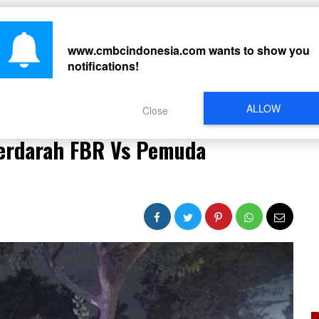
CARI
www.cmbcindonesia.com
wants to show you
notifications!
PERISTIWA
REGIONAL
CELEBRITY
SOSMED
VIDEO
L
ALLOW
Close
n Berdarah FBR Vs Pemuda Pancasila di Tangerang
Berdarah FBR Vs Pemuda