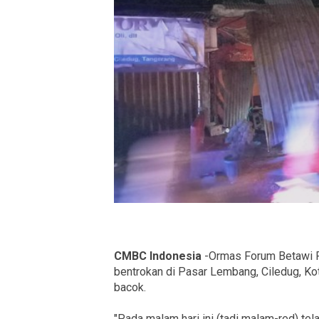
CMBC Indonesia
-Ormas Forum Betawi R
bentrokan di Pasar Lembang, Ciledug, Kot
bacok.
"Pada malam hari ini (tadi malam-red) tela