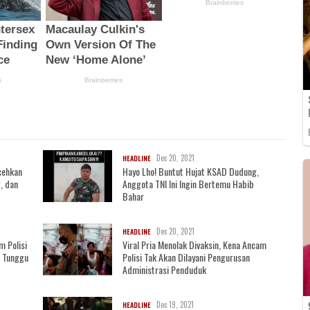
Dec 20, 2021
HEADLINE
cehkan
Hayo Lho! Buntut Hujat KSAD Dudung,
, dan
Anggota TNI Ini Ingin Bertemu Habib
Bahar
Dec 20, 2021
HEADLINE
m Polisi
Viral Pria Menolak Divaksin, Kena Ancam
, Tunggu
Polisi Tak Akan Dilayani Pengurusan
Administrasi Penduduk
Dec 19, 2021
HEADLINE