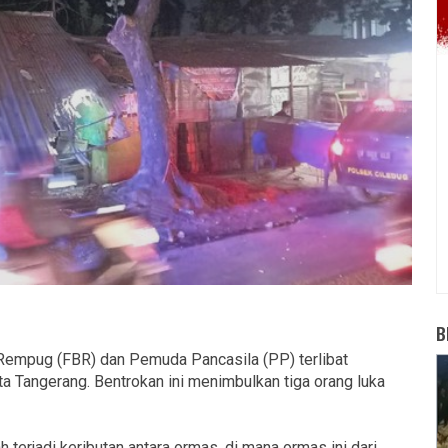
B
empug (FBR) dan Pemuda Pancasila (PP) terlibat
a Tangerang. Bentrokan ini menimbulkan tiga orang luka
h terjadi keributan antara ormas, di mana ormas ini dari