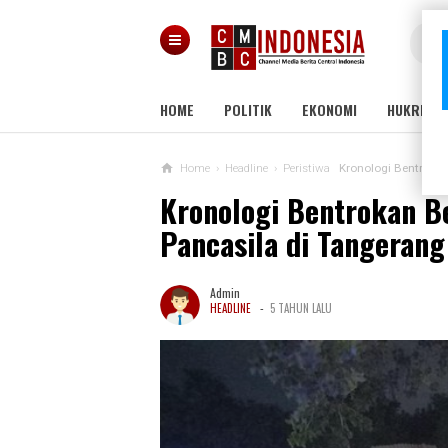
HOME
POLITIK
EKONOMI
HUKRIM
Home
›
Headline
›
Peristiwa
Kronologi Bentroka
Kronologi Bentrokan 
Pancasila di Tangerang
Admin
-
HEADLINE
5 TAHUN LALU