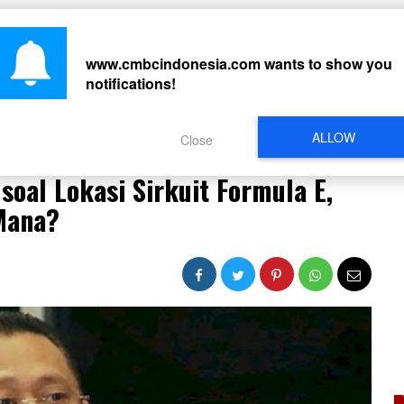
CARI
www.cmbcindonesia.com
wants to show you
notifications!
PERISTIWA
REGIONAL
CELEBRITY
SOSMED
VIDEO
L
ALLOW
Close
soal Lokasi Sirkuit Formula E, Bamsoet: Salahnya di Mana?
soal Lokasi Sirkuit Formula E,
Mana?