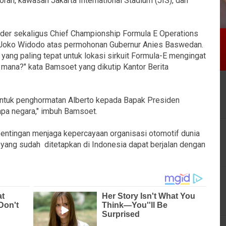
an, kawasan Jakarta International Stadium (JIS), dan
der sekaligus Chief Championship Formula E Operations
n Joko Widodo atas permohonan Gubernur Anies Baswedan.
 yang paling tepat untuk lokasi sirkuit Formula-E mengingat
di mana?" kata Bamsoet yang dikutip Kantor Berita
bentuk penghormatan Alberto kepada Bapak Presiden
pa negara," imbuh Bamsoet.
ntingan menjaga kepercayaan organisasi otomotif dunia
 yang sudah ditetapkan di Indonesia dapat berjalan dengan