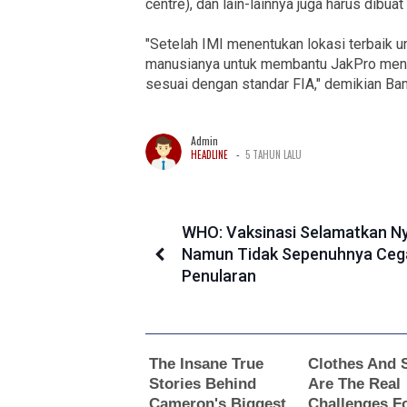
centre), dan lain-lainnya juga harus dibuat
"Setelah IMI menentukan lokasi terbaik u
manusianya untuk membantu JakPro meny
sesuai dengan standar FIA," demikian Ba
Admin
-
HEADLINE
5 TAHUN LALU
WHO: Vaksinasi Selamatkan N
Namun Tidak Sepenuhnya Ceg
Penularan