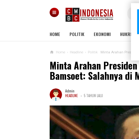
HOME
POLITIK
EKONOMI
HUKRIM
Home
›
Headline
›
Politik
Minta Arahan Presiden 
Minta Arahan Presiden 
Bamsoet: Salahnya di 
Admin
-
HEADLINE
5 TAHUN LALU