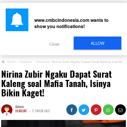
www.cmbcindonesia.com
wants to
show you notifications!
CARI
ALLOW
Close
Home
›
Headline
›
Peristiwa
Nirina Zubir Ngaku Dapat Surat Kaleng soal Mafia Tanah, Isinya Bikin Kaget!
Nirina Zubir Ngaku Dapat Surat
Kaleng soal Mafia Tanah, Isinya
Bikin Kaget!
Admin
-
HEADLINE
5 TAHUN LALU