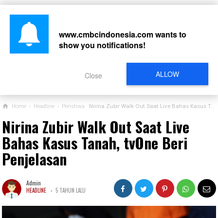
www.cmbcindonesia.com
wants to
show you notifications!
CARI
ALLOW
Close
Home
›
Headline
›
Peristiwa
Nirina Zubir Walk Out Saat Live Bahas Kasus Tanah, tvOne Beri Penjelasan
Nirina Zubir Walk Out Saat Live
Bahas Kasus Tanah, tvOne Beri
Penjelasan
Admin
-
HEADLINE
5 TAHUN LALU