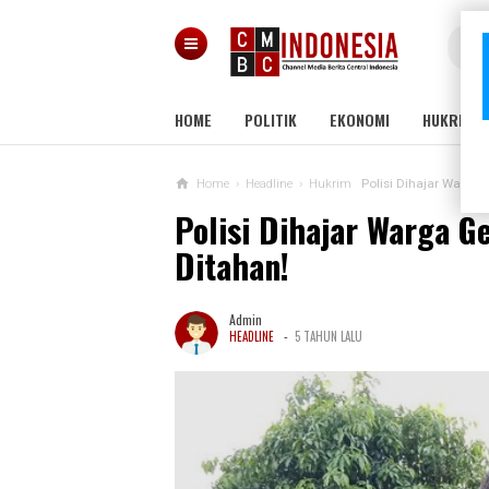
HOME
POLITIK
EKONOMI
HUKRIM
Home
›
Headline
›
Hukrim
Polisi Dihajar Warga
Polisi Dihajar Warga 
Ditahan!
Admin
-
HEADLINE
5 TAHUN LALU