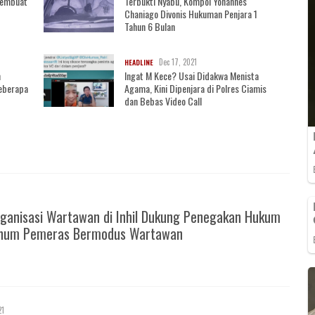
Membuat
Terbukti Nyabu, Kompol Yohannes
Chaniago Divonis Hukuman Penjara 1
Tahun 6 Bulan
Dec 17, 2021
HEADLINE
m
Ingat M Kece? Usai Didakwa Menista
Beberapa
Agama, Kini Dipenjara di Polres Ciamis
dan Bebas Video Call
ganisasi Wartawan di Inhil Dukung Penegakan Hukum
knum Pemeras Bermodus Wartawan
21