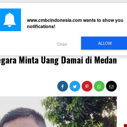
CARI
www.cmbcindonesia.com
wants to show you
notifications!
PERISTIWA
REGIONAL
CELEBRITY
SOSMED
VIDEO
L
ALLOW
Close
 Gegara Minta Uang Damai di Medan Ditahan!
Gegara Minta Uang Damai di Medan