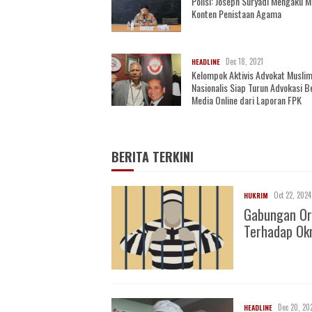
Polisi: Joseph Suryadi Mengaku 
Konten Penistaan Agama
Dec 18, 2021
HEADLINE
Kelompok Aktivis Advokat Musli
Nasionalis Siap Turun Advokasi 
Media Online dari Laporan FPK
BERITA TERKINI
Oct 22, 2024
HUKRIM
Gabungan Or
Terhadap O
Dec 20, 20
HEADLINE