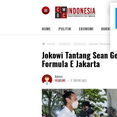
HOME
POLITIK
EKONOMI
HUKRIM
Home
›
Headline
›
Nasional
Jokowi Tantang Sean
Jokowi Tantang Sean Ge
Formula E Jakarta
Admin
-
HEADLINE
5 TAHUN LALU