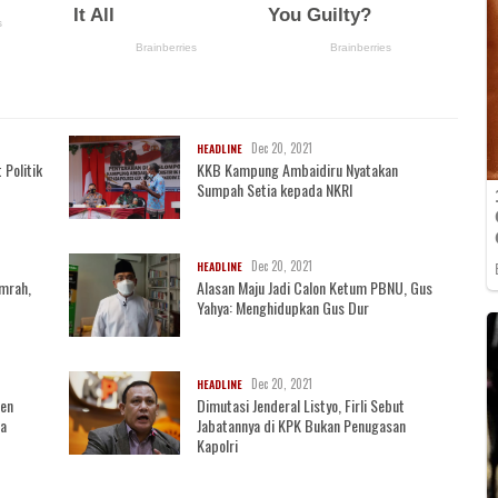
Dec 20, 2021
HEADLINE
 Politik
KKB Kampung Ambaidiru Nyatakan
Sumpah Setia kepada NKRI
Dec 20, 2021
HEADLINE
mrah,
Alasan Maju Jadi Calon Ketum PBNU, Gus
Yahya: Menghidupkan Gus Dur
Dec 20, 2021
HEADLINE
sen
Dimutasi Jenderal Listyo, Firli Sebut
ja
Jabatannya di KPK Bukan Penugasan
Kapolri