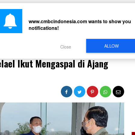
CARI
www.cmbcindonesia.com
wants to show you
notifications!
PERISTIWA
REGIONAL
CELEBRITY
SOSMED
VIDEO
L
ALLOW
Close
 Gelael Ikut Mengaspal di Ajang Formula E Jakarta
lael Ikut Mengaspal di Ajang