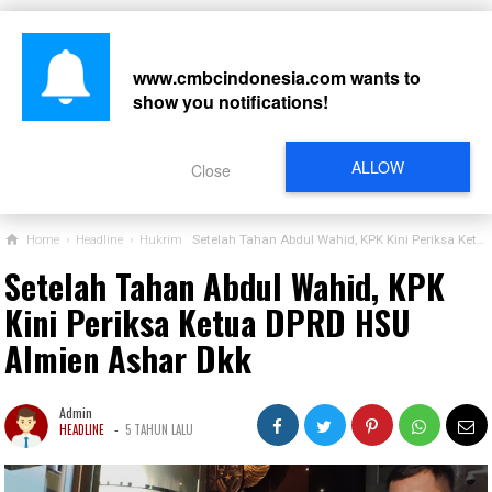
www.cmbcindonesia.com
wants to
show you notifications!
CARI
ALLOW
Close
Home
›
Headline
›
Hukrim
Setelah Tahan Abdul Wahid, KPK Kini Periksa Ketua DPRD HSU Almien Ashar Dkk
Setelah Tahan Abdul Wahid, KPK
Kini Periksa Ketua DPRD HSU
Almien Ashar Dkk
Admin
-
HEADLINE
5 TAHUN LALU