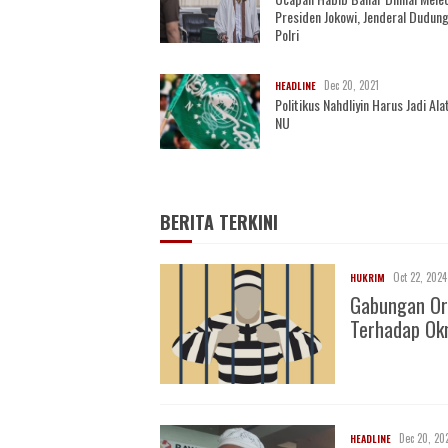
Presiden Jokowi, Jenderal Dudung
Polri
Dec 20, 2021
HEADLINE
Politikus Nahdliyin Harus Jadi Alat
NU
BERITA TERKINI
Oct 22, 2024
HUKRIM
Gabungan Or
Terhadap O
Dec 20, 20
HEADLINE