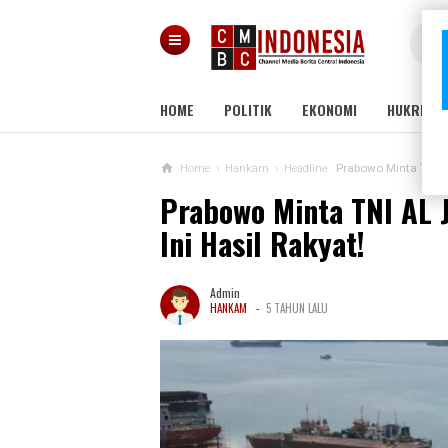
HOME
POLITIK
EKONOMI
HUKRIM
Home
›
Hankam
›
Headline
Prabowo Minta TNI AL
Prabowo Minta TNI AL 
Ini Hasil Rakyat!
Admin
-
HANKAM
5 TAHUN LALU