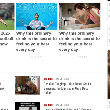
Dec 20, 2021
HEADLINE
i
Desakan Tangkap Habib Bahar Smith
asuk
Bergema, Ini Tanggapan Guru Besar
Hukum
Dec 20, 2021
HEADLINE
cehkan
Hayo Lho! Buntut Hujat KSAD Dudung,