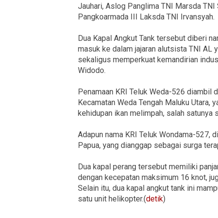
Jauhari, Aslog Panglima TNI Marsda TNI
Pangkoarmada III Laksda TNI Irvansyah.
Dua Kapal Angkut Tank tersebut diberi 
masuk ke dalam jajaran alutsista TNI AL
sekaligus memperkuat kemandirian indust
Widodo.
Penamaan KRI Teluk Weda-526 diambil da
Kecamatan Weda Tengah Maluku Utara, ya
kehidupan ikan melimpah, salah satunya 
Adapun nama KRI Teluk Wondama-527, dia
Papua, yang dianggap sebagai surga tera
Dua kapal perang tersebut memiliki panja
dengan kecepatan maksimum 16 knot, juga
Selain itu, dua kapal angkut tank ini m
satu unit helikopter.(
detik
)