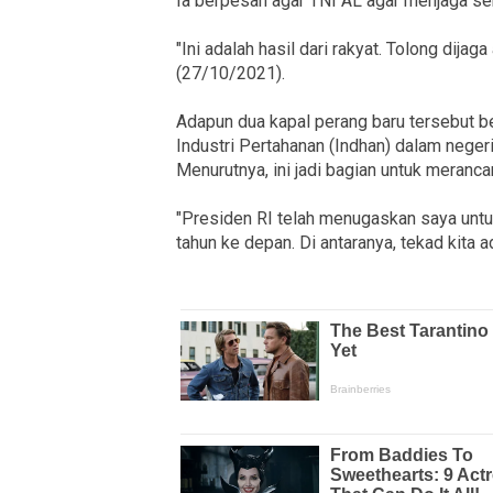
Ia berpesan agar TNI AL agar menjaga ser
"Ini adalah hasil dari rakyat. Tolong dijag
(27/10/2021).
Adapun dua kapal perang baru tersebut be
Industri Pertahanan (Indhan) dalam neger
Menurutnya, ini jadi bagian untuk meranc
"Presiden RI telah menugaskan saya unt
tahun ke depan. Di antaranya, tekad kita a