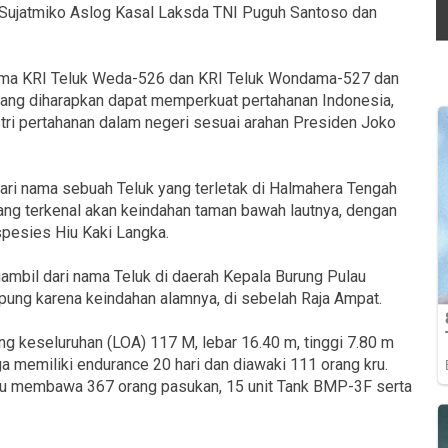
 Sujatmiko Aslog Kasal Laksda TNI Puguh Santoso dan
nama KRI Teluk Weda-526 dan KRI Teluk Wondama-527 dan
 yang diharapkan dapat memperkuat pertahanan Indonesia,
ri pertahanan dalam negeri sesuai arahan Presiden Joko
ri nama sebuah Teluk yang terletak di Halmahera Tengah
ng terkenal akan keindahan taman bawah lautnya, dengan
spesies Hiu Kaki Langka.
mbil dari nama Teluk di daerah Kepala Burung Pulau
pung karena keindahan alamnya, di sebelah Raja Ampat.
ng keseluruhan (LOA) 117 M, lebar 16.40 m, tinggi 7.80 m
 memiliki endurance 20 hari dan diawaki 111 orang kru.
ampu membawa 367 orang pasukan, 15 unit Tank BMP-3F serta