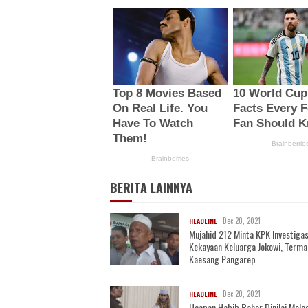
BERITA LAINNYA
Dec 20, 2021
HEADLINE
Mujahid 212 Minta KPK Investigas
Kekayaan Keluarga Jokowi, Term
Kaesang Pangarep
Dec 20, 2021
HEADLINE
Ucapan Habib Bahar Dinilai Mele