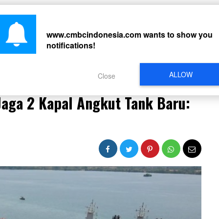
CARI
www.cmbcindonesia.com
wants to show you
notifications!
PERISTIWA
REGIONAL
CELEBRITY
SOSMED
VIDEO
L
ALLOW
Close
 Jaga 2 Kapal Angkut Tank Baru: Ini Hasil Rakyat!
Jaga 2 Kapal Angkut Tank Baru: