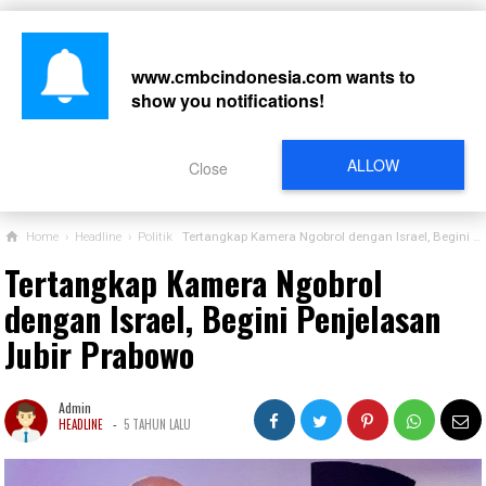
www.cmbcindonesia.com
wants to
show you notifications!
CARI
ALLOW
Close
Home
›
Headline
›
Politik
Tertangkap Kamera Ngobrol dengan Israel, Begini Penjelasan Jubir Prabowo
Tertangkap Kamera Ngobrol
dengan Israel, Begini Penjelasan
Jubir Prabowo
Admin
-
HEADLINE
5 TAHUN LALU