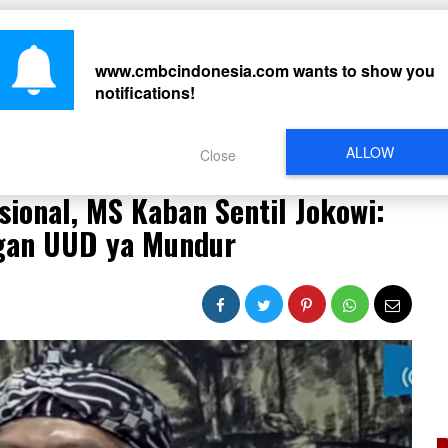
CARI
www.cmbcindonesia.com
wants to show you
notifications!
PERISTIWA
REGIONAL
CELEBRITY
SOSMED
VIDEO
L
ALLOW
Close
usional, MS Kaban Sentil Jokowi: Jika Bertentangan dengan UUD ya Mundur
sional, MS Kaban Sentil Jokowi:
ngan UUD ya Mundur