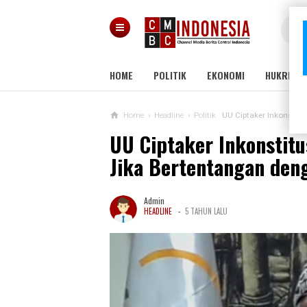
HOME
POLITIK
EKONOMI
HUKRIM
Home
›
Headline
›
Politik
UU Ciptaker Inkonstit
UU Ciptaker Inkonstitu
Jika Bertentangan de
Admin
-
HEADLINE
5 TAHUN LALU