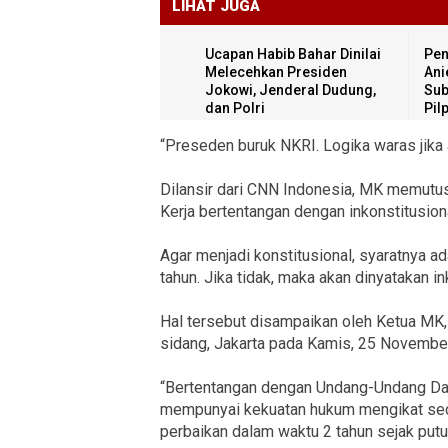
LIHAT JUGA
Ucapan Habib Bahar Dinilai
Pen
Melecehkan Presiden
Ani
Jokowi, Jenderal Dudung,
Sub
dan Polri
Pil
“Preseden buruk NKRI. Logika waras jika
Dilansir dari CNN Indonesia, MK memut
Kerja bertentangan dengan inkonstitusiona
Agar menjadi konstitusional, syaratnya 
tahun. Jika tidak, maka akan dinyatakan i
Hal tersebut disampaikan oleh Ketua M
sidang, Jakarta pada Kamis, 25 Novembe
“Bertentangan dengan Undang-Undang Das
mempunyai kekuatan hukum mengikat secar
perbaikan dalam waktu 2 tahun sejak putus