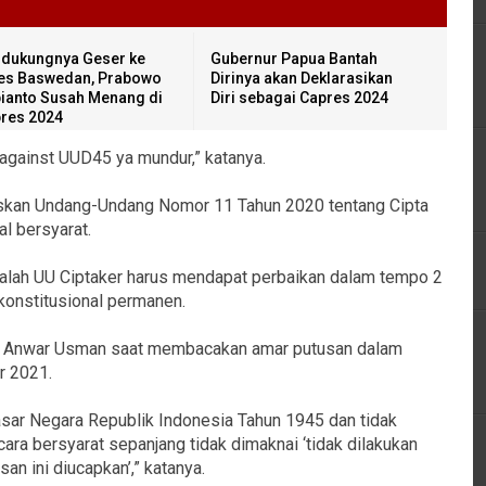
dukungnya Geser ke
Gubernur Papua Bantah
es Baswedan, Prabowo
Dirinya akan Deklarasikan
ianto Susah Menang di
Diri sebagai Capres 2024
pres 2024
 against UUD45 ya mundur,” katanya.
uskan Undang-Undang Nomor 11 Tahun 2020 tentang Cipta
l bersyarat.
adalah UU Ciptaker harus mendapat perbaikan dalam tempo 2
nkonstitusional permanen.
K, Anwar Usman saat membacakan amar putusan dalam
r 2021.
ar Negara Republik Indonesia Tahun 1945 dan tidak
a bersyarat sepanjang tidak dimaknai ‘tidak dilakukan
an ini diucapkan’,” katanya.