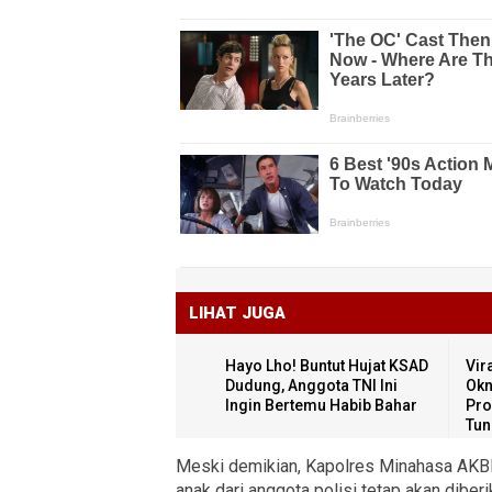
LIHAT JUGA
Hayo Lho! Buntut Hujat KSAD
Vir
Dudung, Anggota TNI Ini
Okn
Ingin Bertemu Habib Bahar
Pro
Tun
Meski demikian, Kapolres Minahasa AK
anak dari anggota polisi tetap akan dibe