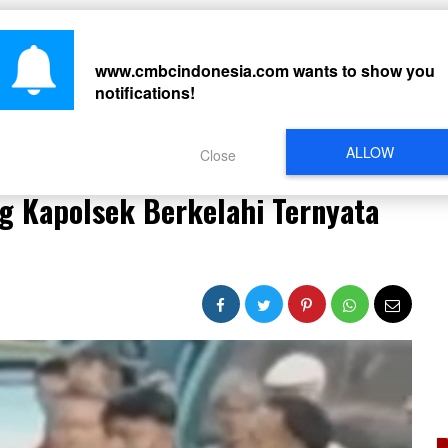
CARI
www.cmbcindonesia.com
wants to show you
notifications!
PERISTIWA
REGIONAL
CELEBRITY
SOSMED
VIDEO
L
ALLOW
Close
tang Kapolsek Berkelahi Ternyata Anak Polisi
g Kapolsek Berkelahi Ternyata