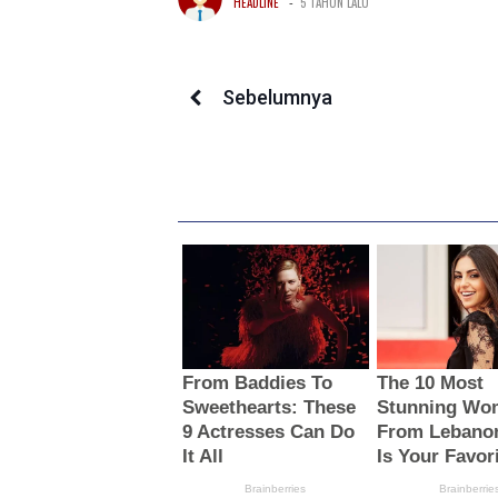
-
HEADLINE
5 TAHUN LALU
Sebelumnya