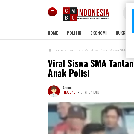
HOME
POLITIK
EKONOMI
HUKRIM
Home
›
Headline
›
Peristiwa
Viral Siswa SMA Tan
Viral Siswa SMA Tantan
Anak Polisi
Admin
-
HEADLINE
5 TAHUN LALU