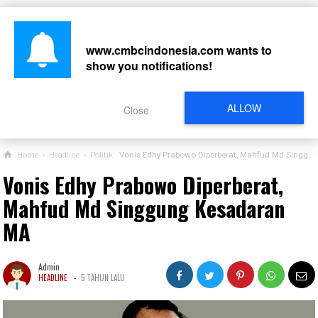
www.cmbcindonesia.com
wants to
show you notifications!
CARI
ALLOW
Close
Home
›
Headline
›
Politik
Vonis Edhy Prabowo Diperberat, Mahfud Md Singgung Kesadaran MA
Vonis Edhy Prabowo Diperberat,
Mahfud Md Singgung Kesadaran
MA
Admin
-
HEADLINE
5 TAHUN LALU