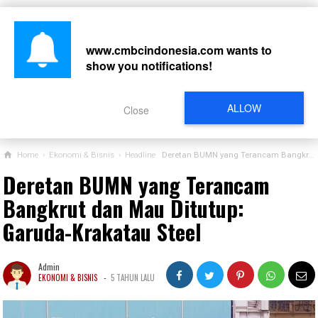
www.cmbcindonesia.com
wants to
show you notifications!
CARI
ALLOW
Close
Home
›
Ekonomi & Bisnis
›
Headline
Deretan BUMN yang Terancam Bangkrut dan Mau Ditutup: Garuda-Krakatau Steel
Deretan BUMN yang Terancam
Bangkrut dan Mau Ditutup:
Garuda-Krakatau Steel
Admin
-
EKONOMI & BISNIS
5 TAHUN LALU