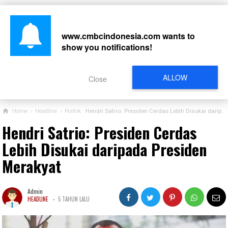
www.cmbcindonesia.com
wants to
show you notifications!
CARI
ALLOW
Close
Home
›
Headline
›
Politik
Hendri Satrio: Presiden Cerdas Lebih Disukai daripada Presiden Merakyat
Hendri Satrio: Presiden Cerdas
Lebih Disukai daripada Presiden
Merakyat
Admin
-
HEADLINE
5 TAHUN LALU