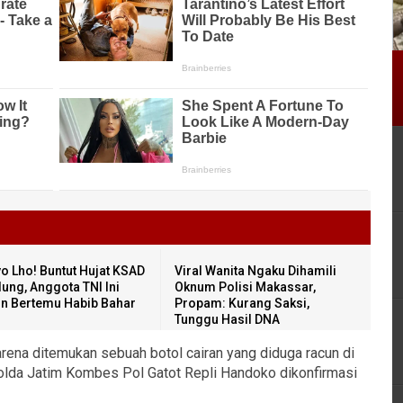
o Lho! Buntut Hujat KSAD
Viral Wanita Ngaku Dihamili
ung, Anggota TNI Ini
Oknum Polisi Makassar,
in Bertemu Habib Bahar
Propam: Kurang Saksi,
Tunggu Hasil DNA
rena ditemukan sebuah botol cairan yang diduga racun di
olda Jatim Kombes Pol Gatot Repli Handoko dikonfirmasi