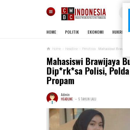
HOME
POLITIK
EKONOMI
HUKRIM
Home
›
Headline
›
Peristiwa
Mahasiswi Brawijaya Bu
Mahasiswi Brawijaya Bu
Dip*rk*sa Polisi, Pold
Propam
Admin
-
HEADLINE
5 TAHUN LALU