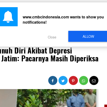
CARI
www.cmbcindonesia.com
wants to show you
notifications!
PERISTIWA
REGIONAL
CELEBRITY
SOSMED
VIDEO
L
ALLOW
Close
nuh Diri Akibat Depresi Dip*rk*sa Polisi, Polda Jatim: Pacarnya Masih Diperiksa Propam
nuh Diri Akibat Depresi
a Jatim: Pacarnya Masih Diperiksa