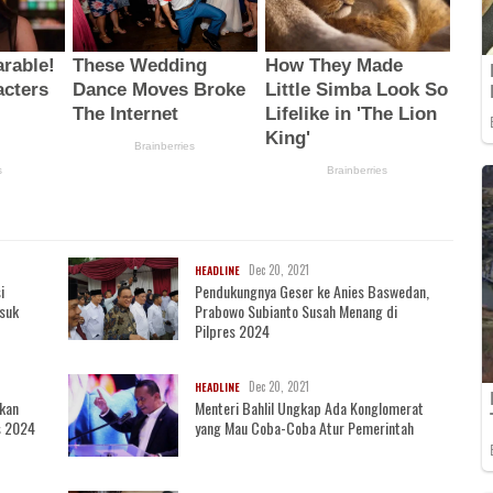
Dec 20, 2021
HEADLINE
i
Pendukungnya Geser ke Anies Baswedan,
asuk
Prabowo Subianto Susah Menang di
Pilpres 2024
Dec 20, 2021
HEADLINE
akan
Menteri Bahlil Ungkap Ada Konglomerat
s 2024
yang Mau Coba-Coba Atur Pemerintah