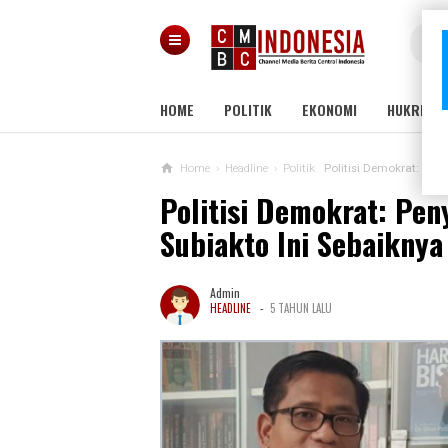
HOME
POLITIK
EKONOMI
HUKRIM
Home
›
Headline
›
Politik
Politisi Demokrat: Pen
Politisi Demokrat: Pen
Subiakto Ini Sebaikny
Admin
-
HEADLINE
5 TAHUN LALU