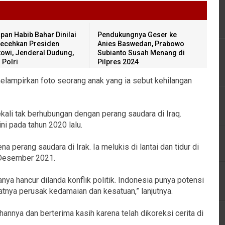
pan Habib Bahar Dinilai
Pendukungnya Geser ke
ecehkan Presiden
Anies Baswedan, Prabowo
owi, Jenderal Dudung,
Subianto Susah Menang di
 Polri
Pilpres 2024
elampirkan foto seorang anak yang ia sebut kehilangan
kali tak berhubungan dengan perang saudara di Iraq.
ni pada tahun 2020 lalu.
ena perang saudara di Irak. Ia melukis di lantai dan tidur di
 Desember 2021.
ya hancur dilanda konflik politik. Indonesia punya potensi
jahatnya perusak kedamaian dan kesatuan,” lanjutnya.
annya dan berterima kasih karena telah dikoreksi cerita di