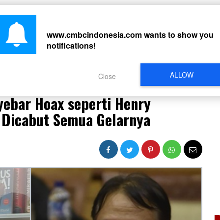
CARI
www.cmbcindonesia.com
wants to show you
notifications!
PERISTIWA
REGIONAL
CELEBRITY
SOSMED
VIDEO
L
ALLOW
Close
yebar Hoax seperti Henry Subiakto Ini Sebaiknya Dicabut Semua Gelarnya
yebar Hoax seperti Henry
a Dicabut Semua Gelarnya