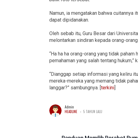
Namun, ia mengatakan bahwa cuitannya it
dapat dipidanakan.
Oleh sebab itu, Guru Besar dari Universita
melontarkan sindiran kepada orang-orang
“Ha ha ha orang-orang yang tidak paha
pemahaman yang salah tentang hukum,” ka
“Dianggap setiap informasi yang keliru it
mereka-mereka yang memang tidak paham 
langgar?” sambungnya. [
terkini
]
Admin
-
HEADLINE
5 TAHUN LALU
Panduan Memilih Perabot Ru