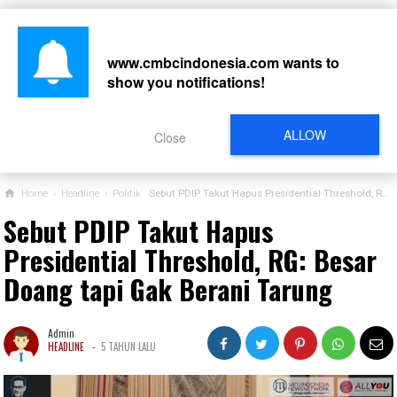
www.cmbcindonesia.com
wants to
show you notifications!
CARI
ALLOW
Close
Home
›
Headline
›
Politik
Sebut PDIP Takut Hapus Presidential Threshold, RG: Besar Doang tapi Gak Berani Tarung
Sebut PDIP Takut Hapus
Presidential Threshold, RG: Besar
Doang tapi Gak Berani Tarung
Admin
-
HEADLINE
5 TAHUN LALU