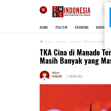
HOME
POLITIK
EKONOMI
HUKRIM
Home
›
Headline
›
Nasional
TKA Cina di Manado
TKA Cina di Manado Te
Masih Banyak yang Mas
Admin
-
HEADLINE
5 TAHUN LALU