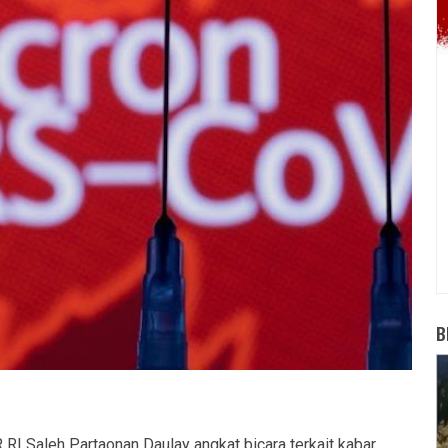
B
RI Saleh Partaonan Daulay angkat bicara terkait kabar