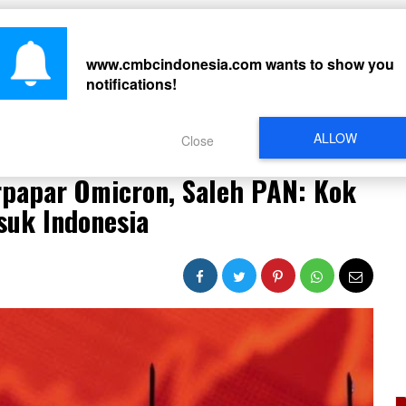
CARI
www.cmbcindonesia.com
wants to show you
notifications!
PERISTIWA
REGIONAL
CELEBRITY
SOSMED
VIDEO
L
ALLOW
Close
 Terpapar Omicron, Saleh PAN: Kok Masih Banyak yang Masuk Indonesia
rpapar Omicron, Saleh PAN: Kok
uk Indonesia