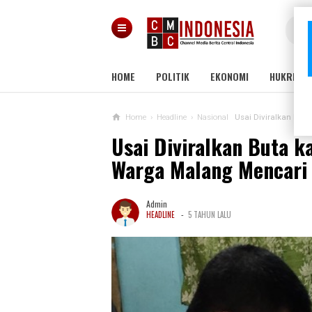
HOME
POLITIK
EKONOMI
HUKRIM
Home
›
Headline
›
Nasional
Usai Diviralkan But
Usai Diviralkan Buta k
Warga Malang Mencari
Admin
-
HEADLINE
5 TAHUN LALU