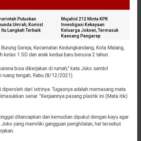
erintah Putuskan
Mujahid 212 Minta KPK
unda Umrah, KomisI
Investigasi Kekayaan
I: Itu Langkah Terbaik
Keluarga Jokowi, Termasuk
Kaesang Pangarep
an Burung Gereja, Kecamatan Kedungkandang, Kota Malang,
 kelas 1 SD dan anak kedua baru berusia 2 tahun.
karena bisa dikerjakan di rumah," kata Joko sambil
i ruang tengah, Rabu (8/12/2021).
i diperoleh dari istrinya. Tugasnya adalah memasang mata
dimasukkan senar. "Kerjaannya pasang plastik ini (Mata itik)
tinggal ditancapkan dan kemudian dipukul dengan kayu agar
oko yang memiliki gangguan penghilatan, hal tersebut
rjakan.