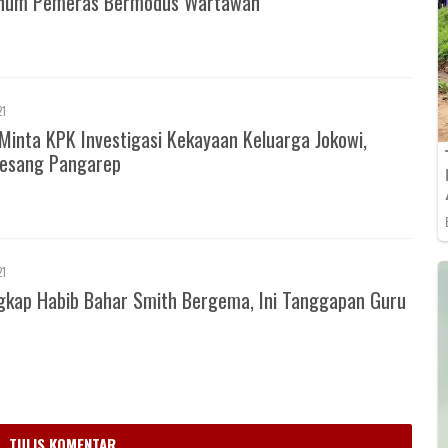
knum Pemeras Bermodus Wartawan
21
Minta KPK Investigasi Kekayaan Keluarga Jokowi,
esang Pangarep
21
gkap Habib Bahar Smith Bergema, Ini Tanggapan Guru
m
TULIS KOMENTAR