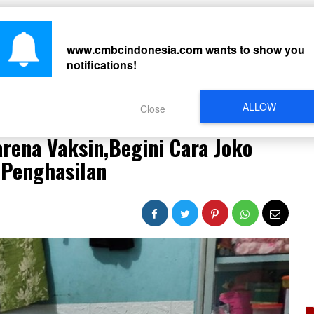
CARI
www.cmbcindonesia.com
wants to show you
notifications!
PERISTIWA
REGIONAL
CELEBRITY
SOSMED
VIDEO
L
ALLOW
Close
a karena Vaksin,Begini Cara Joko Warga Malang Mencari Penghasilan
arena Vaksin,Begini Cara Joko
 Penghasilan