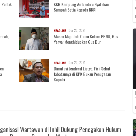
 Politik
KKB Kampung Ambaidiru Nyatakan
Sumpah Setia kepada NKRI
Dec 20, 2021
HEADLINE
mrah,
Alasan Maju Jadi Calon Ketum PBNU, Gus
Yahya: Menghidupkan Gus Dur
Dec 20, 2021
HEADLINE
sen
Dimutasi Jenderal Listyo, Firli Sebut
ja
Jabatannya di KPK Bukan Penugasan
Kapolri
ganisasi Wartawan di Inhil Dukung Penegakan Hukum