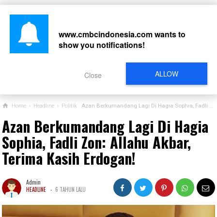
www.cmbcindonesia.com
wants to
show you notifications!
CARI
ALLOW
Close
Home
›
Headline
›
Politik
Azan Berkumandang Lagi Di Hagia Sophia, Fadli Zon: Allahu Akbar, Terima Kasih Erdogan!
Azan Berkumandang Lagi Di Hagia
Sophia, Fadli Zon: Allahu Akbar,
Terima Kasih Erdogan!
Admin
-
HEADLINE
6 TAHUN LALU