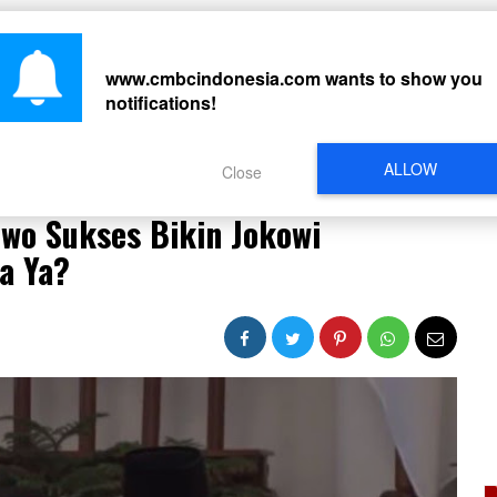
CARI
www.cmbcindonesia.com
wants to show you
notifications!
PERISTIWA
REGIONAL
CELEBRITY
SOSMED
VIDEO
L
ALLOW
Close
owo Sukses Bikin Jokowi Terkekeh, Ngomong Apa Ya?
owo Sukses Bikin Jokowi
a Ya?