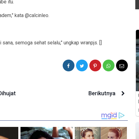
be itu.
dem," kata @calcinleo.
 sana, semoga sehat selalu," ungkap wranpjs. []
Dihujat
Berikutnya