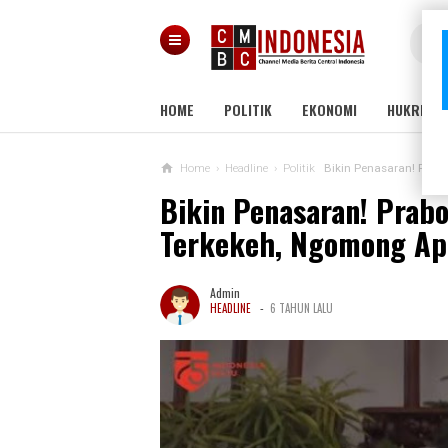
HOME
POLITIK
EKONOMI
HUKRIM
Home
›
Headline
›
Politik
Bikin Penasaran! Prab
Bikin Penasaran! Prab
Terkekeh, Ngomong Ap
Admin
-
HEADLINE
6 TAHUN LALU