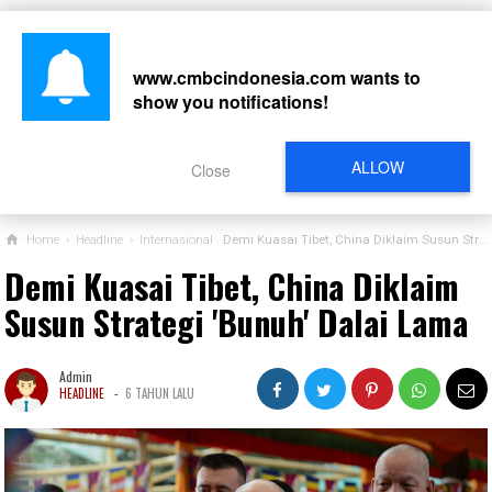
www.cmbcindonesia.com
wants to
show you notifications!
CARI
ALLOW
Close
Home
›
Headline
›
Internasional
Demi Kuasai Tibet, China Diklaim Susun Strategi 'Bunuh' Dalai Lama
Demi Kuasai Tibet, China Diklaim
Susun Strategi 'Bunuh' Dalai Lama
Admin
-
HEADLINE
6 TAHUN LALU