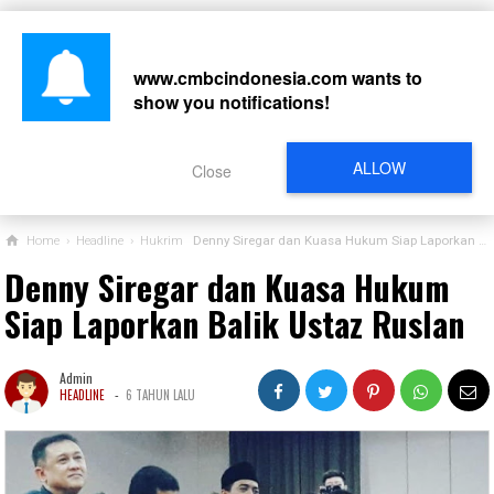
www.cmbcindonesia.com
wants to
show you notifications!
CARI
ALLOW
Close
Home
›
Headline
›
Hukrim
Denny Siregar dan Kuasa Hukum Siap Laporkan Balik Ustaz Ruslan
Denny Siregar dan Kuasa Hukum
Siap Laporkan Balik Ustaz Ruslan
Admin
-
HEADLINE
6 TAHUN LALU