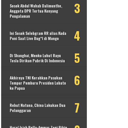
Sosok Abdul Wahab Dalimunthe,
Anggota DPR Tertua Kenyang
Pengalaman
Ini Sosok Selebgram RR alias Kuda
Poni Saat Live Bug*l di Mango
Di Shanghai, Menko Luhut Rayu
Tesla Dirikan Pabrik Di Indonesia
Akhirnya TNI Kerahkan Pasukan
Tempur Pemburu Presiden Lobato
ke Papua
Rebut Natuna, China Lakukan Dua
Pelanggaran
Haru! Irish Bella-Ammar Zoni Bikin