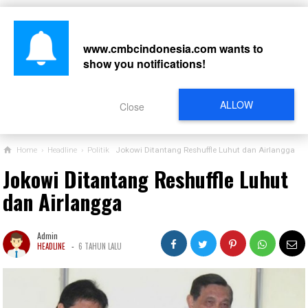
www.cmbcindonesia.com
wants to
show you notifications!
CARI
ALLOW
Close
Home
›
Headline
›
Politik
Jokowi Ditantang Reshuffle Luhut dan Airlangga
Jokowi Ditantang Reshuffle Luhut
dan Airlangga
Admin
-
HEADLINE
6 TAHUN LALU