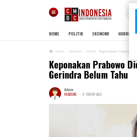
HOME
POLITIK
EKONOMI
HUKRIM
Home
›
Headline
›
Politik
Keponakan Prabowo Did
Keponakan Prabowo Did
Gerindra Belum Tahu
Admin
-
HEADLINE
6 TAHUN LALU