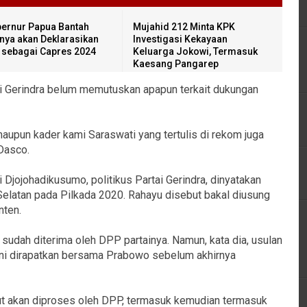
ernur Papua Bantah
Mujahid 212 Minta KPK
inya akan Deklarasikan
Investigasi Kekayaan
i sebagai Capres 2024
Keluarga Jokowi, Termasuk
Kaesang Pangarep
ini Gerindra belum memutuskan apapun terkait dukungan
upun kader kami Saraswati yang tertulis di rekom juga
Dasco.
Djojohadikusumo, politikus Partai Gerindra, dinyatakan
Selatan pada Pilkada 2020. Rahayu disebut bakal diusung
nten.
 sudah diterima oleh DPP partainya. Namun, kata dia, usulan
yakni dirapatkan bersama Prabowo sebelum akhirnya
but akan diproses oleh DPP, termasuk kemudian termasuk