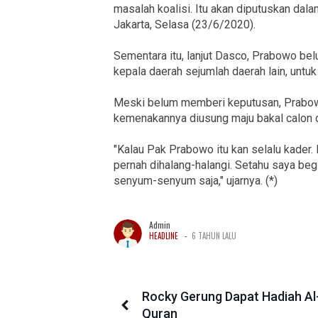
masalah koalisi. Itu akan diputuskan dal
Jakarta, Selasa (23/6/2020).
Sementara itu, lanjut Dasco, Prabowo b
kepala daerah sejumlah daerah lain, untu
Meski belum memberi keputusan, Prabow
kemenakannya diusung maju bakal calon d
"Kalau Pak Prabowo itu kan selalu kader. K
pernah dihalang-halangi. Setahu saya be
senyum-senyum saja," ujarnya. (*)
Admin
-
HEADLINE
6 TAHUN LALU
Rocky Gerung Dapat Hadiah Al
Quran