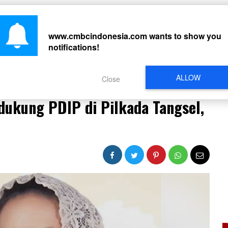
CARI
www.cmbcindonesia.com
wants to show you
notifications!
PERISTIWA
REGIONAL
CELEBRITY
SOSMED
VIDEO
L
ALLOW
Close
ukung PDIP di Pilkada Tangsel, Gerindra Belum Tahu
ukung PDIP di Pilkada Tangsel,