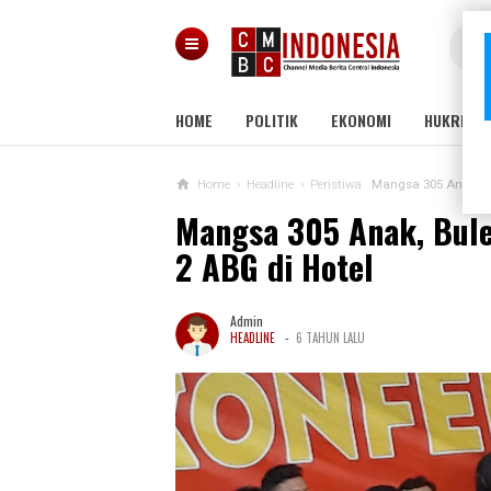
HOME
POLITIK
EKONOMI
HUKRIM
Home
›
Headline
›
Peristiwa
Mangsa 305 Anak, Bu
Mangsa 305 Anak, Bule
2 ABG di Hotel
Admin
-
HEADLINE
6 TAHUN LALU