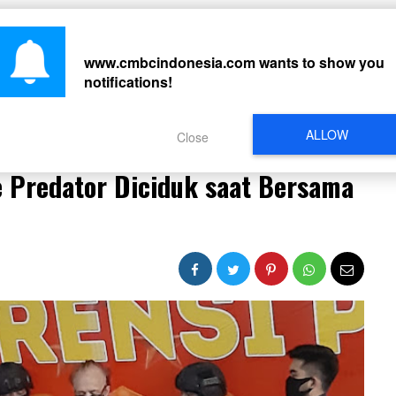
CARI
www.cmbcindonesia.com
wants to show you
notifications!
PERISTIWA
REGIONAL
CELEBRITY
SOSMED
VIDEO
L
ALLOW
Close
le Predator Diciduk saat Bersama 2 ABG di Hotel
 Predator Diciduk saat Bersama