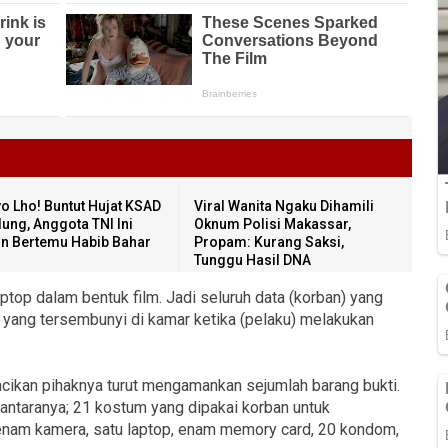
o Lho! Buntut Hujat KSAD
Viral Wanita Ngaku Dihamili
ung, Anggota TNI Ini
Oknum Polisi Makassar,
in Bertemu Habib Bahar
Propam: Kurang Saksi,
Tunggu Hasil DNA
aptop dalam bentuk film. Jadi seluruh data (korban) yang
 yang tersembunyi di kamar ketika (pelaku) melakukan
cikan pihaknya turut mengamankan sejumlah barang bukti.
antaranya; 21 kostum yang dipakai korban untuk
enam kamera, satu laptop, enam memory card, 20 kondom,