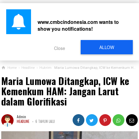
www.cmbcindonesia.com
wants to
show you notifications!
CARI
ALLOW
Close
Home
›
Headline
›
Hukrim
Maria Lumowa Ditangkap, ICW ke Kemenkum HAM: Jangan Larut dalam Glorifikasi
Maria Lumowa Ditangkap, ICW ke
Kemenkum HAM: Jangan Larut
dalam Glorifikasi
Admin
-
HEADLINE
6 TAHUN LALU