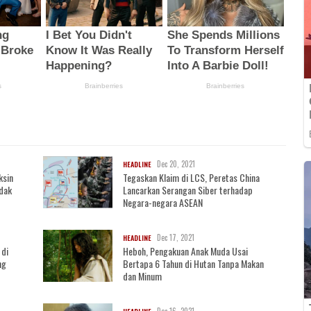
Dec 20, 2021
HEADLINE
ksin
Tegaskan Klaim di LCS, Peretas China
dak
Lancarkan Serangan Siber terhadap
Negara-negara ASEAN
Dec 17, 2021
HEADLINE
 di
Heboh, Pengakuan Anak Muda Usai
ng
Bertapa 6 Tahun di Hutan Tanpa Makan
dan Minum
Dec 16, 2021