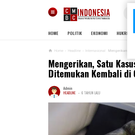
HOME
POLITIK
EKONOMI
HUKRIM
Home
›
Headline
›
Internasional
Mengerikan, Sat
Mengerikan, Satu Kasu
Ditemukan Kembali di 
Admin
-
HEADLINE
6 TAHUN LALU