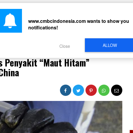
CARI
www.cmbcindonesia.com
wants to show you
notifications!
PERISTIWA
REGIONAL
CELEBRITY
SOSMED
VIDEO
L
ALLOW
Close
u Kasus Penyakit “Maut Hitam” Ditemukan Kembali di China
s Penyakit “Maut Hitam”
China