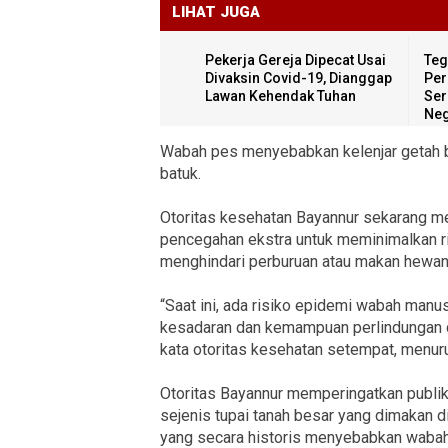
LIHAT JUGA
Pekerja Gereja Dipecat Usai
Teg
Divaksin Covid-19, Dianggap
Per
Lawan Kehendak Tuhan
Ser
Neg
Wabah pes menyebabkan kelenjar getah 
batuk.
Otoritas kesehatan Bayannur sekarang 
pencegahan ekstra untuk meminimalkan ri
menghindari perburuan atau makan hewan
“Saat ini, ada risiko epidemi wabah manu
kesadaran dan kemampuan perlindungan di
kata otoritas kesehatan setempat, menurut
Otoritas Bayannur memperingatkan publik
sejenis tupai tanah besar yang dimakan d
yang secara historis menyebabkan wabah 