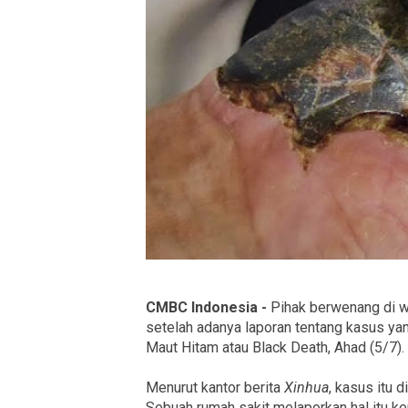
CMBC Indonesia -
Pihak berwenang di w
setelah adanya laporan tentang kasus y
Maut Hitam atau Black Death, Ahad (5/7).
Menurut kantor berita
Xinhua
, kasus itu d
Sebuah rumah sakit melaporkan hal itu ke