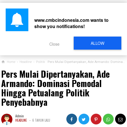
www.cmbcindonesia.com
wants to
show you notifications!
CARI
ALLOW
Close
Home
›
Headline
›
Politik
Pers Mulai Dipertanyakan, Ade Armando: Dominasi Pemodal Hingga Petualang Politik Penyebabnya
Pers Mulai Dipertanyakan, Ade
Armando: Dominasi Pemodal
Hingga Petualang Politik
Penyebabnya
Admin
-
HEADLINE
6 TAHUN LALU