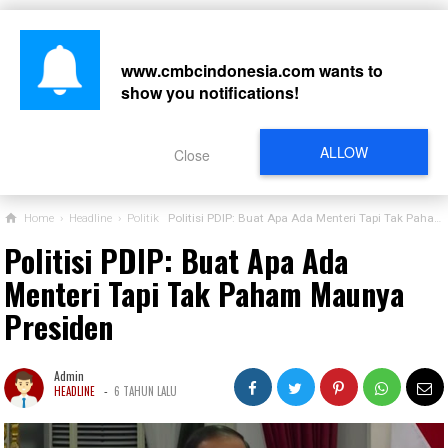
www.cmbcindonesia.com
wants to
show you notifications!
CARI
ALLOW
Close
Home
›
Headline
›
Politik
Politisi PDIP: Buat Apa Ada Menteri Tapi Tak Paham Maunya Presiden
Politisi PDIP: Buat Apa Ada
Menteri Tapi Tak Paham Maunya
Presiden
Admin
-
HEADLINE
6 TAHUN LALU