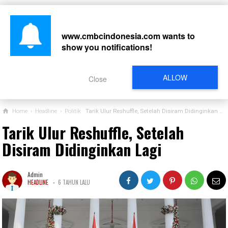
www.cmbcindonesia.com
wants to
show you notifications!
CARI
ALLOW
Close
Home
›
Headline
›
Politik
Tarik Ulur Reshuffle, Setelah Disiram Didinginkan Lagi
Tarik Ulur Reshuffle, Setelah
Disiram Didinginkan Lagi
Admin
-
HEADLINE
6 TAHUN LALU