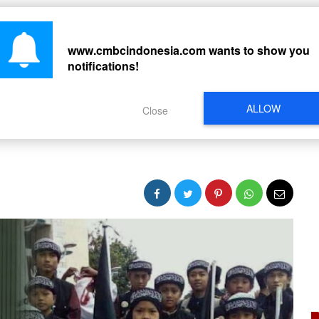
CARI
www.cmbcindonesia.com
wants to show you
notifications!
PERISTIWA
REGIONAL
CELEBRITY
SOSMED
VIDEO
L
ALLOW
Close