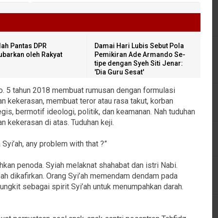
ah Pantas DPR
Damai Hari Lubis Sebut Pola
ubarkan oleh Rakyat
Pemikiran Ade Armando Se-
tipe dengan Syeh Siti Jenar:
'Dia Guru Sesat'
No. 5 tahun 2018 membuat rumusan dengan formulasi
n kekerasan, membuat teror atau rasa takut, korban
gis, bermotif ideologi, politik, dan keamanan. Nah tuduhan
an kekerasan di atas. Tuduhan keji.
Syi’ah, any problem with that ?”
hkan penoda. Syiah melaknat shahabat dan istri Nabi.
yi’ah dikafirkan. Orang Syi’ah memendam dendam pada
-ungkit sebagai spirit Syi’ah untuk menumpahkan darah.