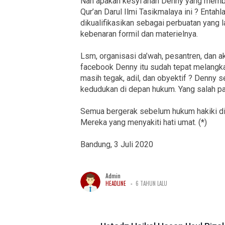
Nah apakah kesyi’ahan Denny yang membua
Qur’an Darul Ilmi Tasikmalaya ini ? Entah
dikualifikasikan sebagai perbuatan yang l
kebenaran formil dan materielnya.
Lsm, organisasi da’wah, pesantren, dan a
facebook Denny itu sudah tepat melangka
masih tegak, adil, dan obyektif ? Denny 
kedudukan di depan hukum. Yang salah pa
Semua bergerak sebelum hukum hakiki di 
Mereka yang menyakiti hati umat. (*)
Bandung, 3 Juli 2020
Admin
-
HEADLINE
6 TAHUN LALU