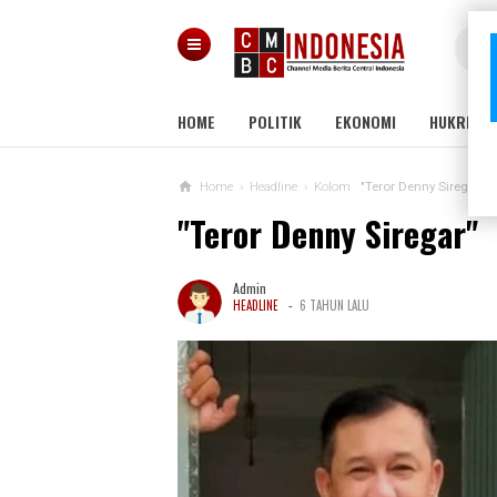
HOME
POLITIK
EKONOMI
HUKRIM
Home
›
Headline
›
Kolom
"Teror Denny Siregar"
"Teror Denny Siregar"
Admin
-
HEADLINE
6 TAHUN LALU