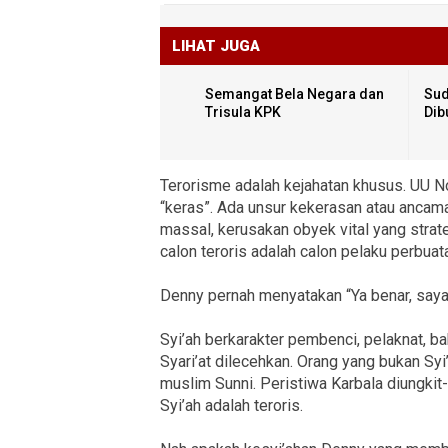
LIHAT JUGA
Semangat Bela Negara dan
Sud
Trisula KPK
Dib
Terorisme adalah kejahatan khusus. UU 
“keras”. Ada unsur kekerasan atau ancama
massal, kerusakan obyek vital yang strate
calon teroris adalah calon pelaku perbuat
Denny pernah menyatakan “Ya benar, saya 
Syi’ah berkarakter pembenci, pelaknat, ba
Syari’at dilecehkan. Orang yang bukan S
muslim Sunni. Peristiwa Karbala diungkit
Syi’ah adalah teroris.