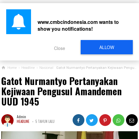
www.cmbcindonesia.com
wants to
show you notifications!
CARI
ALLOW
Close
Home
›
Headline
›
Nasional
Gatot Nurmantyo Pertanyakan Kejiwaan Pengusul Amandemen UUD 1945
Gatot Nurmantyo Pertanyakan
Kejiwaan Pengusul Amandemen
UUD 1945
Admin
-
HEADLINE
5 TAHUN LALU