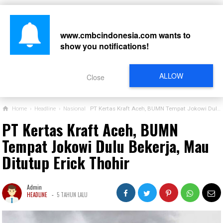
www.cmbcindonesia.com
wants to
show you notifications!
CARI
ALLOW
Close
Home
›
Headline
›
Nasional
PT Kertas Kraft Aceh, BUMN Tempat Jokowi Dulu Bekerja, Mau Ditutup Erick Thohir
PT Kertas Kraft Aceh, BUMN
Tempat Jokowi Dulu Bekerja, Mau
Ditutup Erick Thohir
Admin
-
HEADLINE
5 TAHUN LALU