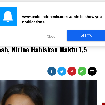
CARI
www.cmbcindonesia.com
wants to show you
notifications!
PERISTIWA
REGIONAL
CELEBRITY
SOSMED
VIDEO
L
ALLOW
Close
Tanah, Nirina Habiskan Waktu 1,5 Tahun
ah, Nirina Habiskan Waktu 1,5