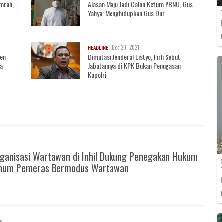
mrah,
Alasan Maju Jadi Calon Ketum PBNU, Gus
Yahya: Menghidupkan Gus Dur
Dec 20, 2021
HEADLINE
sen
Dimutasi Jenderal Listyo, Firli Sebut
ja
Jabatannya di KPK Bukan Penugasan
Kapolri
ganisasi Wartawan di Inhil Dukung Penegakan Hukum
knum Pemeras Bermodus Wartawan