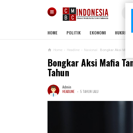
HOME
POLITIK
EKONOMI
HUKRIM
Home
›
Headline
›
Nasional
Bongkar Aksi Mafia 
Bongkar Aksi Mafia Tan
Tahun
Admin
-
HEADLINE
5 TAHUN LALU