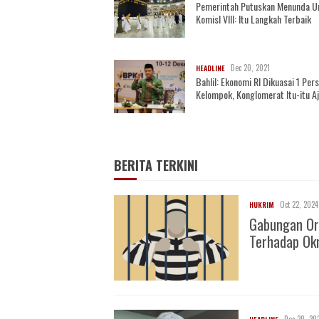
Pemerintah Putuskan Menunda U
KomisI VIII: Itu Langkah Terbaik
Dec 20, 2021
HEADLINE
Bahlil: Ekonomi RI Dikuasai 1 Per
Kelompok, Konglomerat Itu-itu A
BERITA TERKINI
Oct 22, 2024
HUKRIM
Gabungan Or
Terhadap O