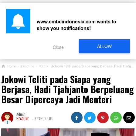
www.cmbcindonesia.com
wants to
show you notifications!
CARI
ALLOW
Close
Home
›
Headline
›
Politik
Jokowi Teliti pada Siapa yang Berjasa, Hadi Tjahjanto Berpeluang Besar Dipercaya Jadi Menteri
Jokowi Teliti pada Siapa yang
Berjasa, Hadi Tjahjanto Berpeluang
Besar Dipercaya Jadi Menteri
Admin
-
HEADLINE
5 TAHUN LALU