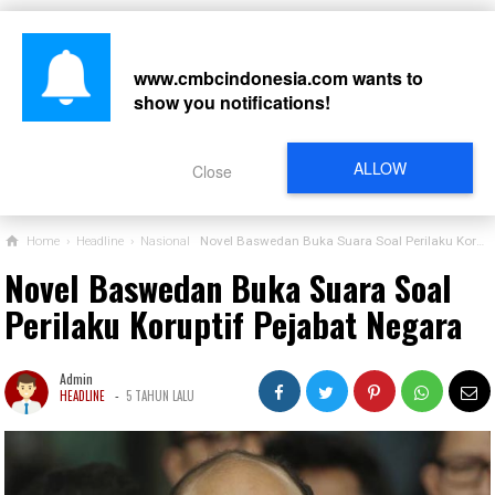
www.cmbcindonesia.com
wants to
show you notifications!
CARI
ALLOW
Close
Home
›
Headline
›
Nasional
Novel Baswedan Buka Suara Soal Perilaku Koruptif Pejabat Negara
Novel Baswedan Buka Suara Soal
Perilaku Koruptif Pejabat Negara
Admin
-
HEADLINE
5 TAHUN LALU