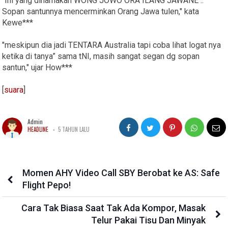
"Ini yang dinamakan WONG JOWO ORA ILANG JAWANE ..
Sopan santunnya mencerminkan Orang Jawa tulen," kata
Kewe***
"meskipun dia jadi TENTARA Australia tapi coba lihat logat nya
ketika di tanya” sama tNI, masih sangat segan dg sopan
santun," ujar How***
[
suara
]
Admin
-
HEADLINE
5 TAHUN LALU
Momen AHY Video Call SBY Berobat ke AS: Safe
Flight Pepo!
Cara Tak Biasa Saat Tak Ada Kompor, Masak
Telur Pakai Tisu Dan Minyak