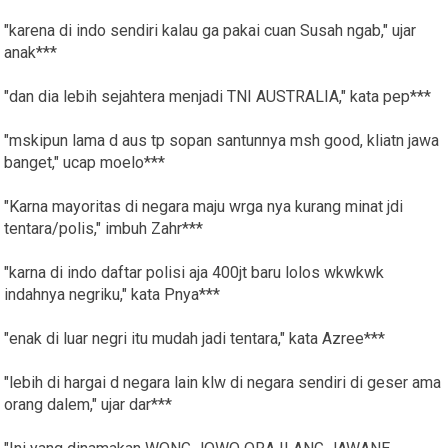
"karena di indo sendiri kalau ga pakai cuan Susah ngab," ujar
anak***
"dan dia lebih sejahtera menjadi TNI AUSTRALIA," kata pep***
"mskipun lama d aus tp sopan santunnya msh good, kliatn jawa
banget," ucap moelo***
"Karna mayoritas di negara maju wrga nya kurang minat jdi
tentara/polis," imbuh Zahr***
"karna di indo daftar polisi aja 400jt baru lolos wkwkwk
indahnya negriku," kata Pnya***
"enak di luar negri itu mudah jadi tentara," kata Azree***
"lebih di hargai d negara lain klw di negara sendiri di geser ama
orang dalem," ujar dar***