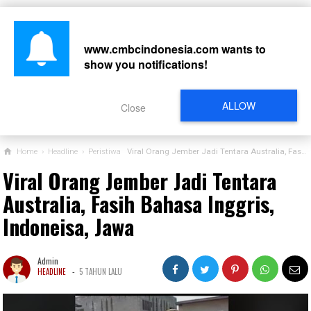
www.cmbcindonesia.com
wants to
show you notifications!
CARI
ALLOW
Close
Home
›
Headline
›
Peristiwa
Viral Orang Jember Jadi Tentara Australia, Fasih Bahasa Inggris, Indoneisa, Jawa
Viral Orang Jember Jadi Tentara
Australia, Fasih Bahasa Inggris,
Indoneisa, Jawa
Admin
-
HEADLINE
5 TAHUN LALU