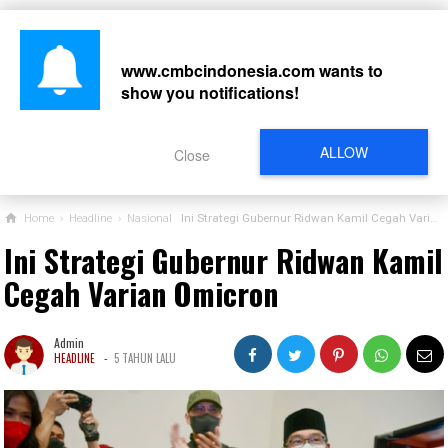
www.cmbcindonesia.com
wants to
show you notifications!
CARI
ALLOW
Close
Home
›
Headline
›
Nasional
Ini Strategi Gubernur Ridwan Kamil Cegah Varian Omicron
Ini Strategi Gubernur Ridwan Kamil
Cegah Varian Omicron
Admin
-
HEADLINE
5 TAHUN LALU