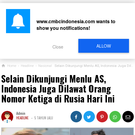
www.cmbcindonesia.com
wants to
show you notifications!
CARI
ALLOW
Close
Home
›
Headline
›
Nasional
Selain Dikunjungi Menlu AS, Indonesia Juga Dilawat Orang Nomor Ketiga di Rusia Hari Ini
Selain Dikunjungi Menlu AS,
Indonesia Juga Dilawat Orang
Nomor Ketiga di Rusia Hari Ini
Admin
-
HEADLINE
5 TAHUN LALU