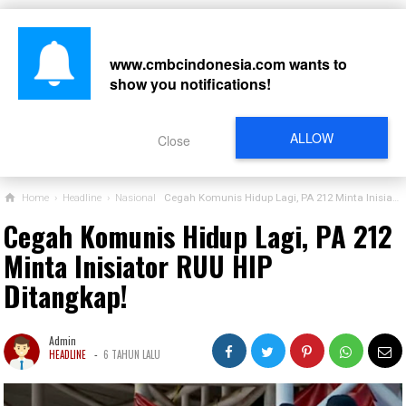
www.cmbcindonesia.com
wants to
show you notifications!
CARI
ALLOW
Close
Home
›
Headline
›
Nasional
Cegah Komunis Hidup Lagi, PA 212 Minta Inisiator RUU HIP Ditangkap!
Cegah Komunis Hidup Lagi, PA 212
Minta Inisiator RUU HIP
Ditangkap!
Admin
-
HEADLINE
6 TAHUN LALU