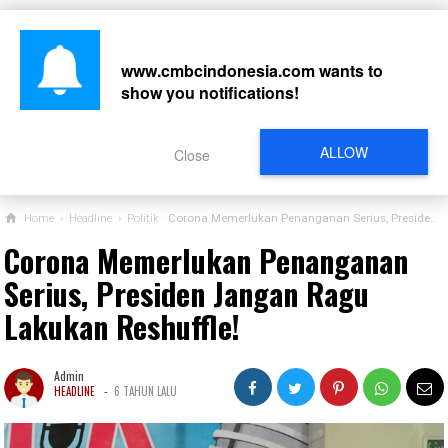
www.cmbcindonesia.com
wants to
show you notifications!
CARI
ALLOW
Close
Home
›
Headline
›
Politik
Corona Memerlukan Penanganan Serius, Presiden Jangan Ragu Lakukan Reshuffle!
Corona Memerlukan Penanganan
Serius, Presiden Jangan Ragu
Lakukan Reshuffle!
Admin
-
HEADLINE
6 TAHUN LALU