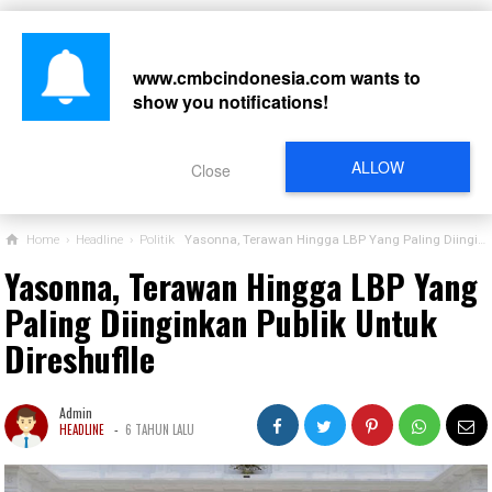
www.cmbcindonesia.com
wants to
show you notifications!
CARI
ALLOW
Close
Home
›
Headline
›
Politik
Yasonna, Terawan Hingga LBP Yang Paling Diinginkan Publik Untuk Direshuflle
Yasonna, Terawan Hingga LBP Yang
Paling Diinginkan Publik Untuk
Direshuflle
Admin
-
HEADLINE
6 TAHUN LALU