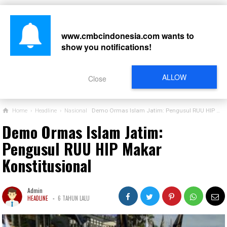
www.cmbcindonesia.com
wants to
show you notifications!
CARI
ALLOW
Close
Home
›
Headline
›
Nasional
Demo Ormas Islam Jatim: Pengusul RUU HIP Makar Konstitusional
Demo Ormas Islam Jatim:
Pengusul RUU HIP Makar
Konstitusional
Admin
-
HEADLINE
6 TAHUN LALU