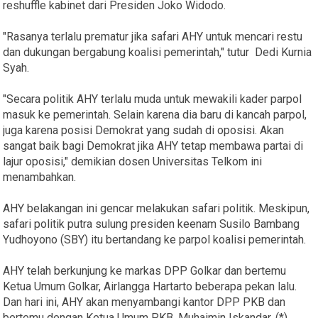
reshuffle kabinet dari Presiden Joko Widodo.
"Rasanya terlalu prematur jika safari AHY untuk mencari restu
dan dukungan bergabung koalisi pemerintah," tutur Dedi Kurnia
Syah.
"Secara politik AHY terlalu muda untuk mewakili kader parpol
masuk ke pemerintah. Selain karena dia baru di kancah parpol,
juga karena posisi Demokrat yang sudah di oposisi. Akan
sangat baik bagi Demokrat jika AHY tetap membawa partai di
lajur oposisi," demikian dosen Universitas Telkom ini
menambahkan.
AHY belakangan ini gencar melakukan safari politik. Meskipun,
safari politik putra sulung presiden keenam Susilo Bambang
Yudhoyono (SBY) itu bertandang ke parpol koalisi pemerintah.
AHY telah berkunjung ke markas DPP Golkar dan bertemu
Ketua Umum Golkar, Airlangga Hartarto beberapa pekan lalu.
Dan hari ini, AHY akan menyambangi kantor DPP PKB dan
bertemu dengan Ketua Umum PKB, Muhaimin Iskandar. (*)