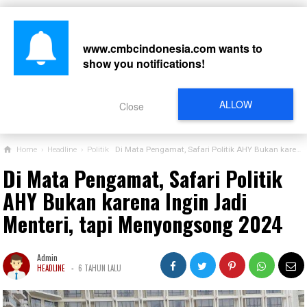
www.cmbcindonesia.com
wants to
show you notifications!
CARI
ALLOW
Close
Home
›
Headline
›
Politik
Di Mata Pengamat, Safari Politik AHY Bukan karena Ingin Jadi Menteri, tapi Menyongsong 2024
Di Mata Pengamat, Safari Politik
AHY Bukan karena Ingin Jadi
Menteri, tapi Menyongsong 2024
Admin
-
HEADLINE
6 TAHUN LALU