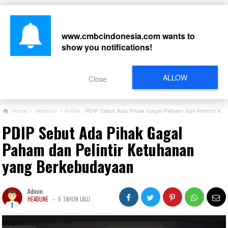
www.cmbcindonesia.com
wants to
show you notifications!
CARI
ALLOW
Close
Home
›
Headline
›
Politik
PDIP Sebut Ada Pihak Gagal Paham dan Pelintir Ketuhanan yang Berkebudayaan
PDIP Sebut Ada Pihak Gagal
Paham dan Pelintir Ketuhanan
yang Berkebudayaan
Admin
-
HEADLINE
6 TAHUN LALU