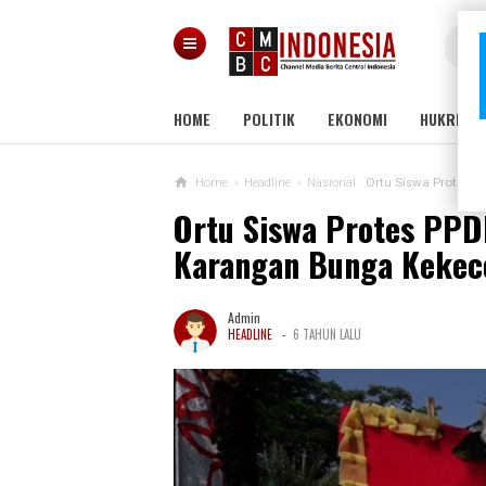
HOME
POLITIK
EKONOMI
HUKRIM
Home
›
Headline
›
Nasional
Ortu Siswa Protes P
Ortu Siswa Protes PPDB
Karangan Bunga Kekec
Admin
-
HEADLINE
6 TAHUN LALU