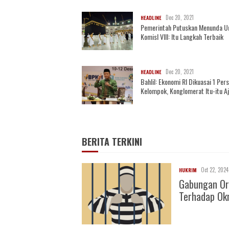
Dec 20, 2021
HEADLINE
Pemerintah Putuskan Menunda U
KomisI VIII: Itu Langkah Terbaik
Dec 20, 2021
HEADLINE
Bahlil: Ekonomi RI Dikuasai 1 Per
Kelompok, Konglomerat Itu-itu A
BERITA TERKINI
Oct 22, 2024
HUKRIM
Gabungan Or
Terhadap O