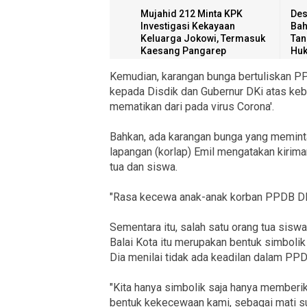
Mujahid 212 Minta KPK
Des
Investigasi Kekayaan
Bah
Keluarga Jokowi, Termasuk
Tan
Kaesang Pangarep
Hu
Kemudian, karangan bunga bertuliskan PP
kepada Disdik dan Gubernur DKi atas ke
mematikan dari pada virus Corona'.
Bahkan, ada karangan bunga yang meminta
lapangan (korlap) Emil mengatakan kirim
tua dan siswa.
"Rasa kecewa anak-anak korban PPDB DKI,"
Sementara itu, salah satu orang tua sisw
Balai Kota itu merupakan bentuk simboli
Dia menilai tidak ada keadilan dalam PP
"Kita hanya simbolik saja hanya memberi
bentuk kekecewaan kami, sebagai mati sur