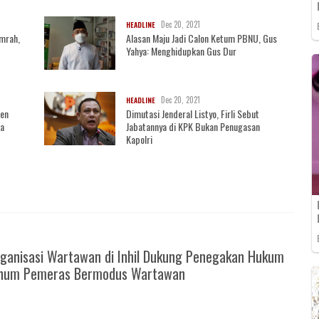
Dec 20, 2021
HEADLINE
mrah,
Alasan Maju Jadi Calon Ketum PBNU, Gus
Yahya: Menghidupkan Gus Dur
Dec 20, 2021
HEADLINE
sen
Dimutasi Jenderal Listyo, Firli Sebut
ja
Jabatannya di KPK Bukan Penugasan
Kapolri
ganisasi Wartawan di Inhil Dukung Penegakan Hukum
knum Pemeras Bermodus Wartawan