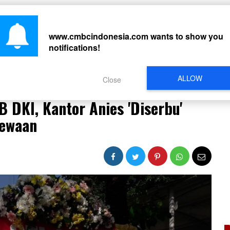
CARI
www.cmbcindonesia.com
wants to show you
notifications!
PERISTIWA
REGIONAL
CELEBRITY
SOSMED
VIDEO
L
ALLOW
Close
PDB DKI, Kantor Anies 'Diserbu' Karangan Bunga Kekecewaan
 DKI, Kantor Anies 'Diserbu'
ewaan