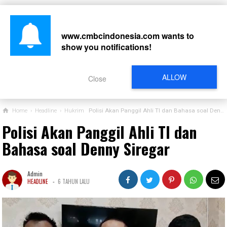
www.cmbcindonesia.com
wants to
show you notifications!
CARI
ALLOW
Close
Home
›
Headline
›
Hukrim
Polisi Akan Panggil Ahli TI dan Bahasa soal Denny Siregar
Polisi Akan Panggil Ahli TI dan
Bahasa soal Denny Siregar
Admin
-
HEADLINE
6 TAHUN LALU