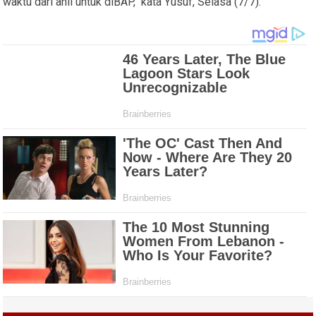
waktu dari ahli untuk diBAP," kata Yusuf, Selasa (7/7).