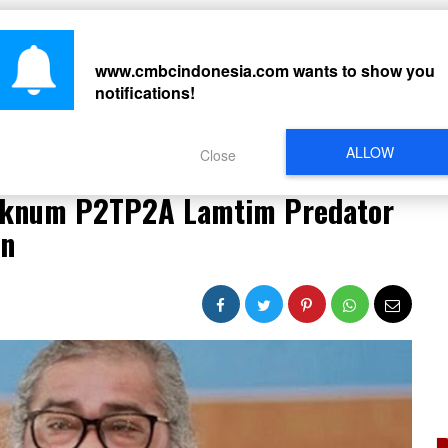
CARI
www.cmbcindonesia.com
wants to show you
notifications!
PERISTIWA
REGIONAL
CELEBRITY
SOSMED
VIDEO
L
ALLOW
Close
t: Oknum P2TP2A Lamtim Predator Biadab Yang Menjijikkan
 Oknum P2TP2A Lamtim Predator
an