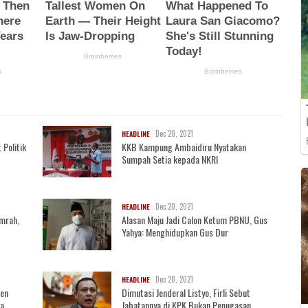
Dec 20, 2021
HEADLINE
 Politik
KKB Kampung Ambaidiru Nyatakan
Sumpah Setia kepada NKRI
Dec 20, 2021
HEADLINE
mrah,
Alasan Maju Jadi Calon Ketum PBNU, Gus
Yahya: Menghidupkan Gus Dur
Dec 20, 2021
HEADLINE
sen
Dimutasi Jenderal Listyo, Firli Sebut
ja
Jabatannya di KPK Bukan Penugasan