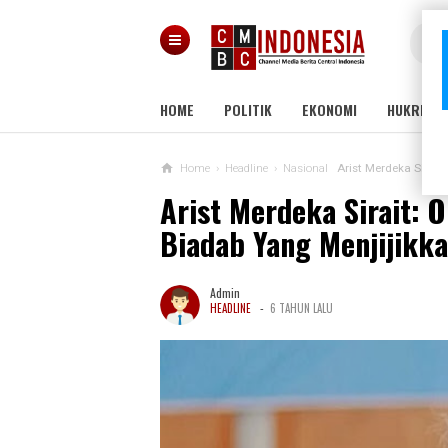
HOME
POLITIK
EKONOMI
HUKRIM
Home
›
Headline
›
Nasional
Arist Merdeka Sirai
Arist Merdeka Sirait:
Biadab Yang Menjijikk
Admin
-
HEADLINE
6 TAHUN LALU